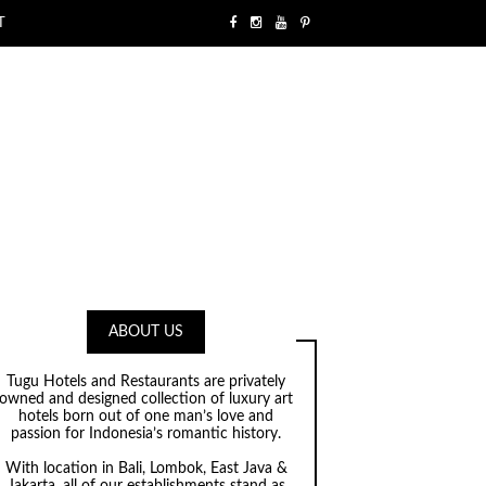
T
ABOUT US
Tugu Hotels and Restaurants are privately
owned and designed collection of luxury art
hotels born out of one man’s love and
passion for Indonesia’s romantic history.
With location in Bali, Lombok, East Java &
Jakarta, all of our establishments stand as