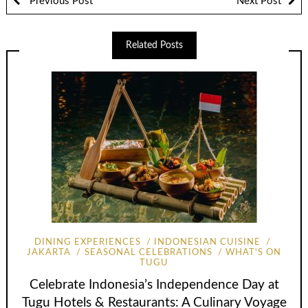
Previous Post
Next Post
Related Posts
DINING EXPERIENCES
INDONESIAN CUISINE
JAKARTA
SEASONAL CELEBRATIONS
WHAT'S ON
TUGU
Celebrate Indonesia’s Independence Day at
Tugu Hotels & Restaurants: A Culinary Voyage